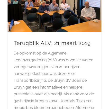
Terugblik ALV: 21 maart 2019
De opkomst op de Algemene
Ledenvergadering (ALV) was goed, er waren
vertegenwoordigers van 21 bedrijven
aanwezig. Gastheer was deze keer
Transportbedrijf G. de Bruyn BV. Joeri de
Bruyn gaf een informatieve en heldere
presentatie over zijn bedrijf. Als dank voor de
gastvrijheid kregen zowel Joeri als Tirza een
mooie bos bloemen aangeboden. Algemene