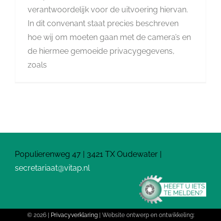
verantwoordelijk voor de uitvoering hiervan.
In dit convenant staat precies beschreven
hoe wij om moeten gaan met de camera’s en
de hiermee gemoeide privacygegevens,
zoals
Populierenweg 47 | 3421 TX Oudewater |
secretariaat@vitap.nl
©
2026 |
Privacyverklaring
| Website ontwerp en ontwikkeling: