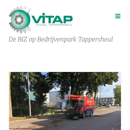
Ga
naar
inhoud
De BIZ op Bedrijvenpark Tappersheul