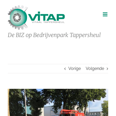
Ga
naar
inhoud
De BIZ op Bedrijvenpark Tappersheul
Vorige
Volgende
Bekijk
grotere
afbeelding