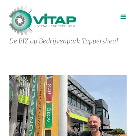
Ga
naar
inhoud
De BIZ op Bedrijvenpark Tappersheul