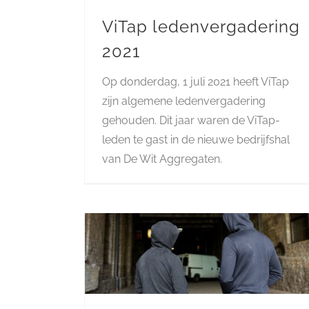
ViTap ledenvergadering
2021
Op donderdag, 1 juli 2021 heeft ViTap
zijn algemene ledenvergadering
gehouden. Dit jaar waren de ViTap-
leden te gast in de nieuwe bedrijfshal
van De Wit Aggregaten.