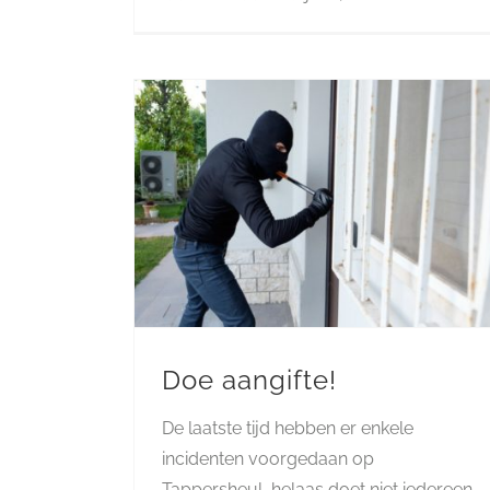
Doe aangifte!
De laatste tijd hebben er enkele
incidenten voorgedaan op
Tappersheul, helaas doet niet iedereen