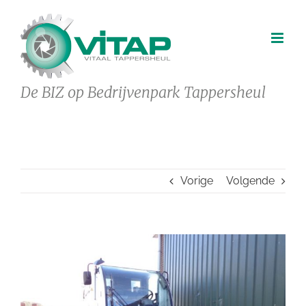
Ga
naar
inhoud
De BIZ op Bedrijvenpark Tappersheul
Vorige
Volgende
Bekijk
grotere
afbeelding