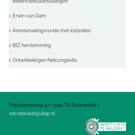
elektriciteitsaansluitingen
Erwin van Dam
Kennismakingsronde met instanties
BIZ herstemming
Ontwikkelingen Netcongestie
Populierenweg 47 | 3421 TX Oudewater |
secretariaat@vitap.nl