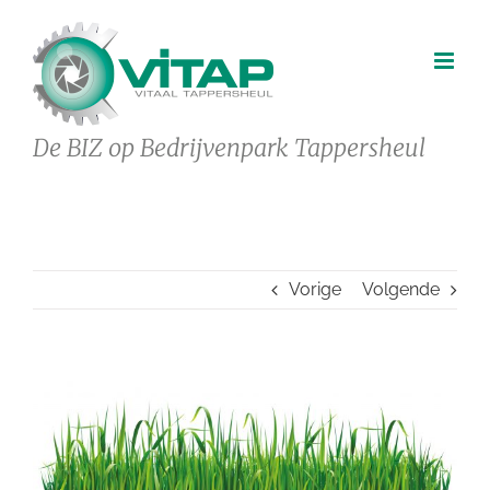
Ga
naar
inhoud
De BIZ op Bedrijvenpark Tappersheul
Vorige
Volgende
Bekijk
grotere
afbeelding