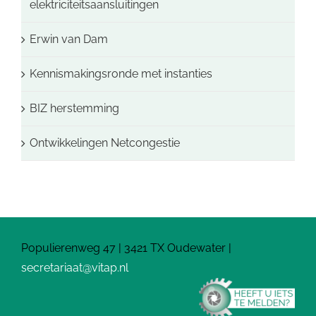
elektriciteitsaansluitingen
Erwin van Dam
Kennismakingsronde met instanties
BIZ herstemming
Ontwikkelingen Netcongestie
Populierenweg 47 | 3421 TX Oudewater |
secretariaat@vitap.nl