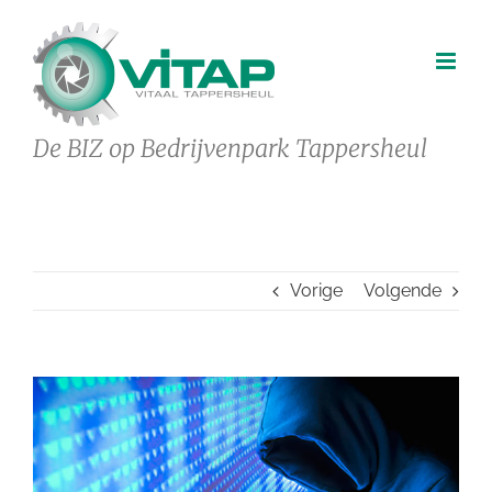
Ga
naar
inhoud
De BIZ op Bedrijvenpark Tappersheul
Vorige
Volgende
Bekijk
grotere
afbeelding