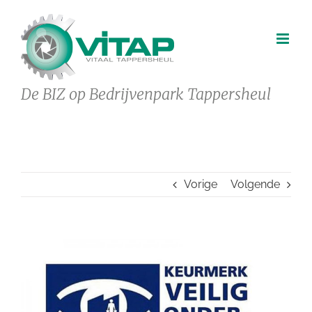
Ga
naar
inhoud
De BIZ op Bedrijvenpark Tappersheul
Vorige
Volgende
Bekijk
grotere
afbeelding