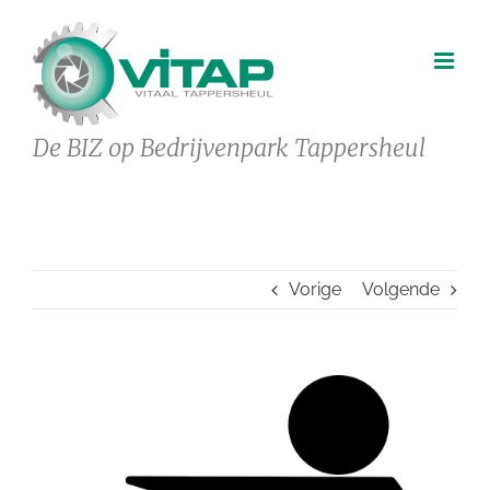
Ga
naar
inhoud
De BIZ op Bedrijvenpark Tappersheul
Vorige
Volgende
Bekijk
grotere
afbeelding