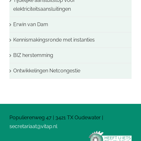
Tijdelijke aansluitstop voor
elektriciteitsaansluitingen
Erwin van Dam
Kennismakingsronde met instanties
BIZ herstemming
Ontwikkelingen Netcongestie
Populierenweg 47 | 3421 TX Oudewater |
secretariaat@vitap.nl