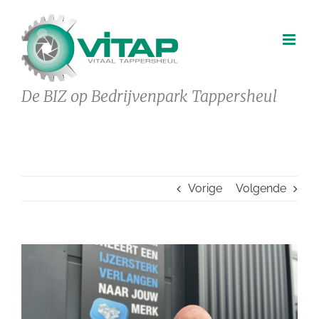
Ga
naar
inhoud
De BIZ op Bedrijvenpark Tappersheul
Vorige
Volgende
Bekijk
grotere
afbeelding