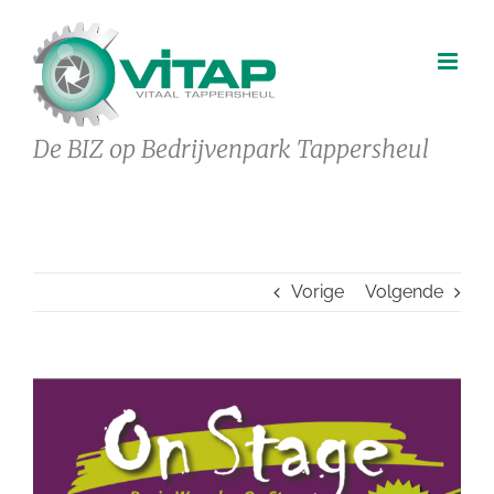
Ga
naar
inhoud
De BIZ op Bedrijvenpark Tappersheul
Vorige
Volgende
Bekijk
grotere
afbeelding