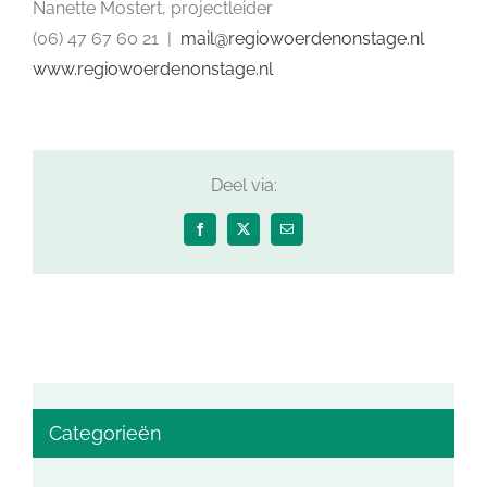
Nanette Mostert, projectleider
(06) 47 67 60 21 |
mail@regiowoerdenonstage.nl
www.regiowoerdenonstage.nl
Deel via:
Facebook
X
E-
mail
Categorieën