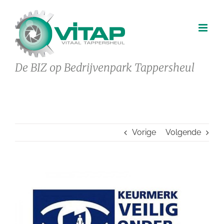
Ga
naar
inhoud
De BIZ op Bedrijvenpark Tappersheul
Vorige
Volgende
Bekijk
grotere
afbeelding